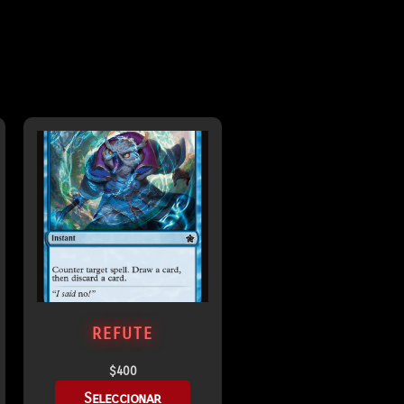
REFUTE
$
400
Seleccionar