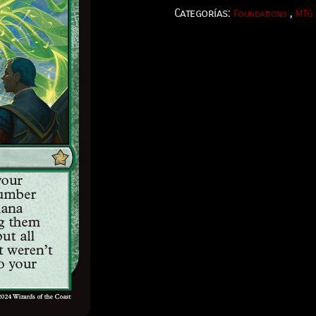
Categorías:
,
Foundations
MTG