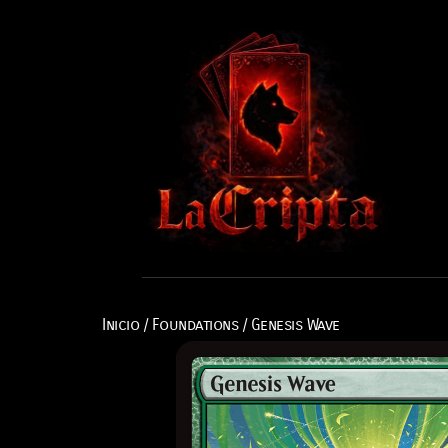
Inicio
/
Foundations
/ Genesis Wave