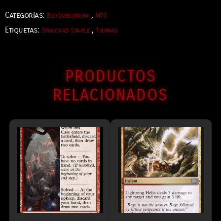
Categorías:
,
Bloomburrow
MTG
Etiquetas:
,
Standard Staple
Tierras
PRODUCTOS
RELACIONADOS