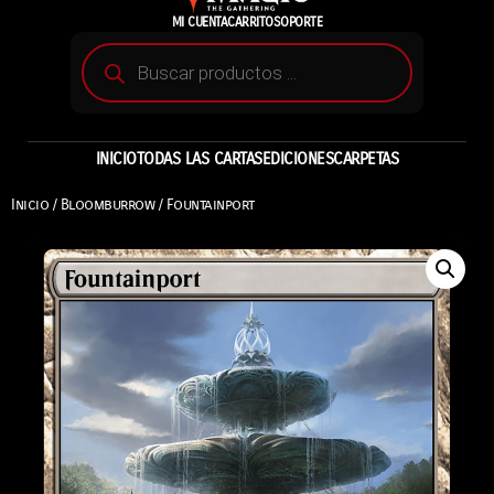
MI CUENTA
CARRITO
SOPORTE
INICIO
TODAS LAS CARTAS
EDICIONES
CARPETAS
Inicio
/
Bloomburrow
/ Fountainport