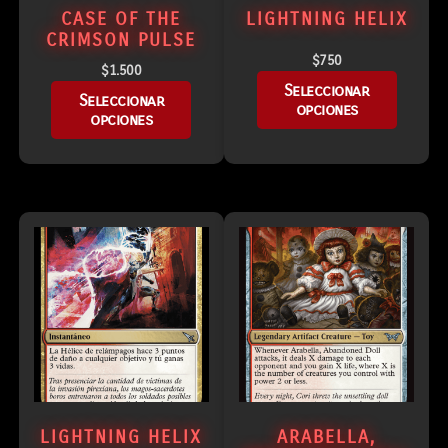
CASE OF THE
LIGHTNING HELIX
CRIMSON PULSE
$
750
$
1.500
Seleccionar
Seleccionar
opciones
opciones
LIGHTNING HELIX
ARABELLA,