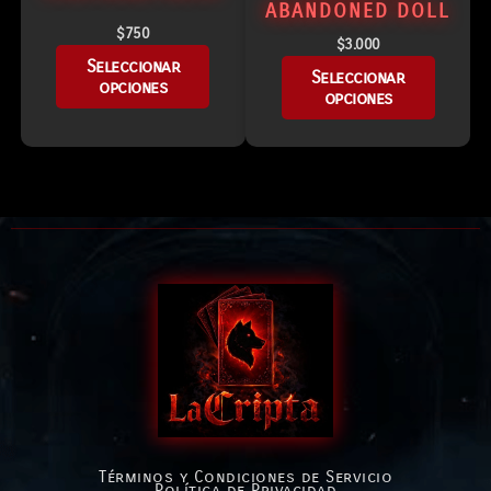
ABANDONED DOLL
$
750
$
3.000
Seleccionar
Seleccionar
opciones
opciones
Términos y Condiciones de Servicio
Política de Privacidad