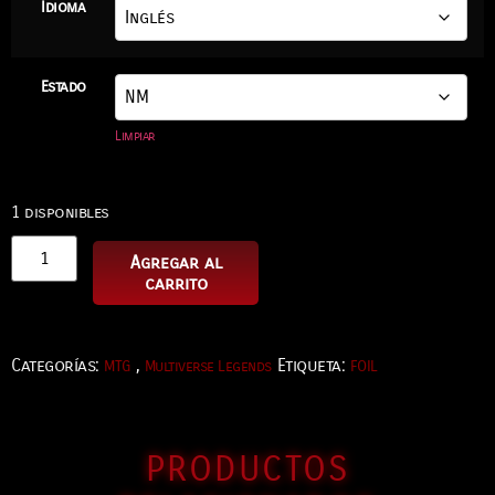
Idioma
Estado
Limpiar
1 disponibles
Agregar al
carrito
Categorías:
,
Etiqueta:
MTG
Multiverse Legends
FOIL
PRODUCTOS