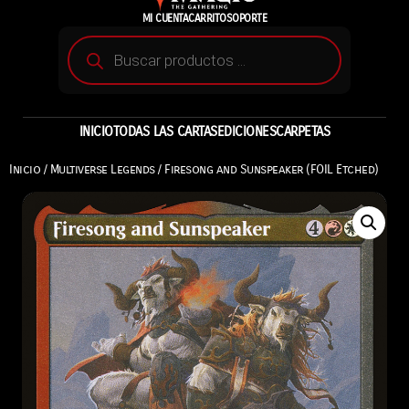
MI CUENTA
CARRITO
SOPORTE
INICIO
TODAS LAS CARTAS
EDICIONES
CARPETAS
Inicio
/
Multiverse Legends
/ Firesong and Sunspeaker (FOIL Etched)