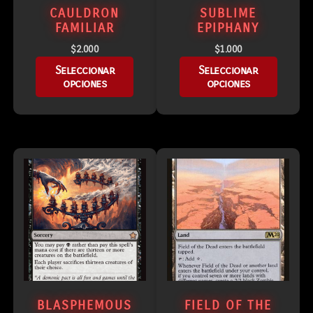
CAULDRON
SUBLIME
FAMILIAR
EPIPHANY
$
2.000
$
1.000
Seleccionar
Seleccionar
opciones
opciones
BLASPHEMOUS
FIELD OF THE