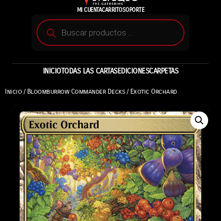
MI CUENTA
CARRITO
SOPORTE
INICIO
TODAS LAS CARTAS
EDICIONES
CARPETAS
Inicio
/
Bloomburrow Commander Decks
/ Exotic Orchard