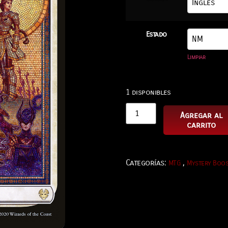
Estado
Limpiar
1 disponibles
Agregar al
carrito
Categorías:
,
MTG
Mystery Boos