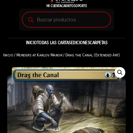
MI CUENTA
CARRITO
SOPORTE
INICIO
TODAS LAS CARTAS
EDICIONES
CARPETAS
Inicio
/
Murders at Karlov Manor
/ Drag the Canal (Extended Art)