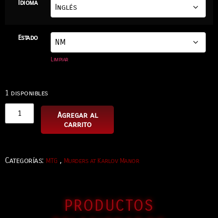
Idioma
Estado
Limpiar
1 disponibles
Agregar al
carrito
Categorías:
,
MTG
Murders at Karlov Manor
PRODUCTOS