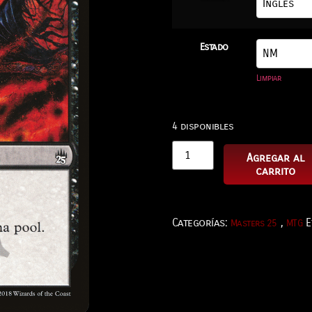
Estado
Limpiar
4 disponibles
Agregar al
carrito
Categorías:
,
E
Masters 25
MTG