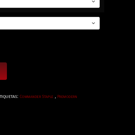
tiquetas:
,
Commander Staple
Premodern