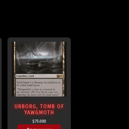
URBORG, TOMB OF
YAWGMOTH
$
75.000