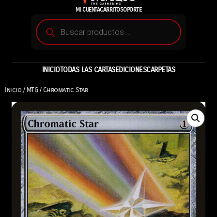
MI CUENTA
CARRITO
SOPORTE
INICIO
TODAS LAS CARTAS
EDICIONES
CARPETAS
Inicio
/
MTG
/ Chromatic Star