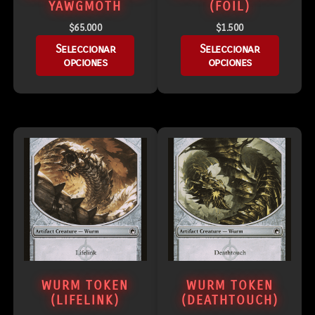
YAWGMOTH
(FOIL)
$
65.000
$
1.500
Seleccionar
Seleccionar
opciones
opciones
WURM TOKEN
WURM TOKEN
(LIFELINK)
(DEATHTOUCH)