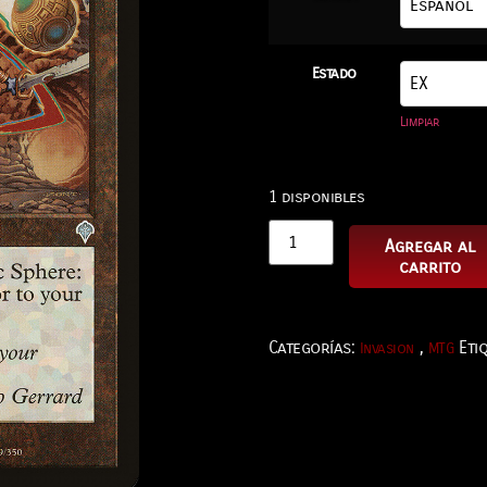
Estado
Limpiar
1 disponibles
Agregar al
carrito
Categorías:
,
Eti
Invasion
MTG