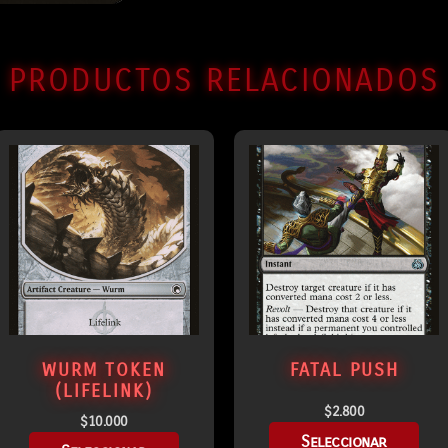
PRODUCTOS RELACIONADOS
WURM TOKEN
FATAL PUSH
(LIFELINK)
$
2.800
$
10.000
Seleccionar