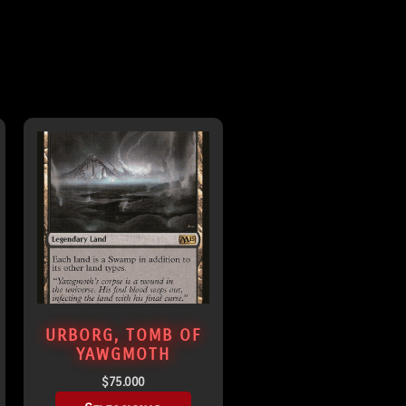
URBORG, TOMB OF
YAWGMOTH
$
75.000