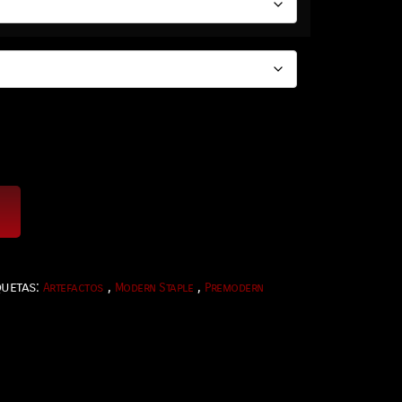
quetas:
,
,
Artefactos
Modern Staple
Premodern