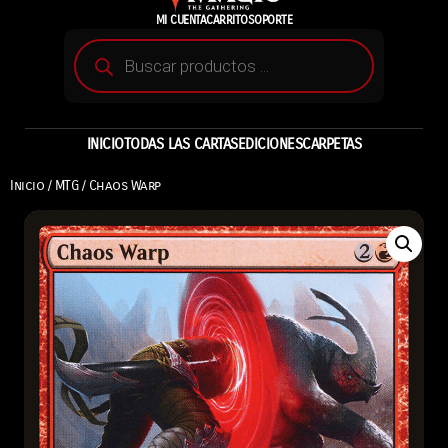
MI CUENTA
CARRITO
SOPORTE
INICIO
TODAS LAS CARTAS
EDICIONES
CARPETAS
Inicio
/
MTG
/ Chaos Warp