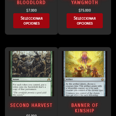
BLOODLORD
YAWGMOTH
$
7.000
$
75.000
Seleccionar
Seleccionar
opciones
opciones
SECOND HARVEST
BANNER OF
KINSHIP