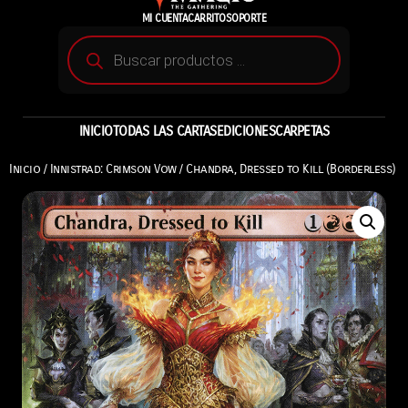
MI CUENTA
CARRITO
SOPORTE
INICIO
TODAS LAS CARTAS
EDICIONES
CARPETAS
Inicio
/
Innistrad: Crimson Vow
/ Chandra, Dressed to Kill (Borderless)