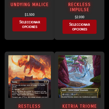
UNDYING MALICE
RECKLESS
IMPULSE
$
1.500
$
2.000
Seleccionar
Seleccionar
opciones
opciones
RESTLESS
KETRIA TRIOME