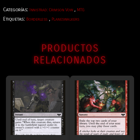
Categorías:
,
Innistrad: Crimson Vow
MTG
Etiquetas:
,
Borderless
Planeswalkers
PRODUCTOS
RELACIONADOS