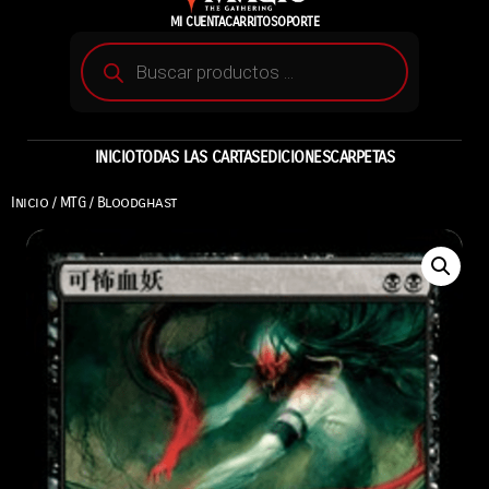
MI CUENTA
CARRITO
SOPORTE
INICIO
TODAS LAS CARTAS
EDICIONES
CARPETAS
Inicio
/
MTG
/ Bloodghast