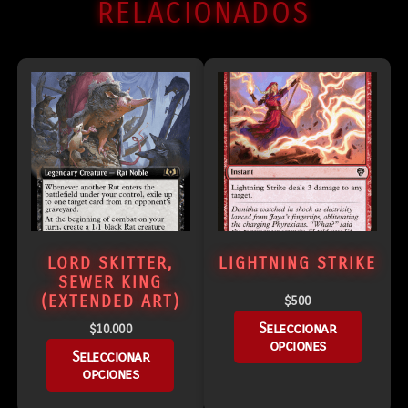
RELACIONADOS
LORD SKITTER,
LIGHTNING STRIKE
SEWER KING
(EXTENDED ART)
$
500
Seleccionar
$
10.000
opciones
Seleccionar
opciones