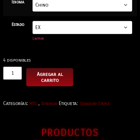
Idioma
Estado
Limpiar
4 disponibles
Agregar al
carrito
Categorías:
,
Etiqueta:
MTG
Zendikar
Standard Staple
PRODUCTOS