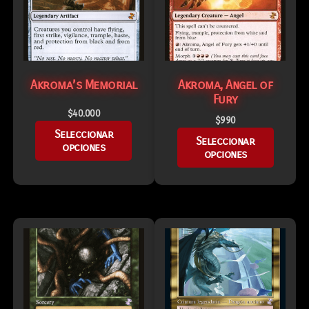
Akroma’s Memorial
Akroma, Angel of
Fury
$
40.000
$
990
Seleccionar
Seleccionar
opciones
opciones