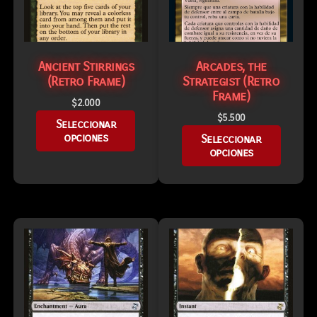
Ancient Stirrings
Arcades, the
(Retro Frame)
Strategist (Retro
Frame)
$
2.000
$
5.500
Seleccionar
opciones
Seleccionar
opciones