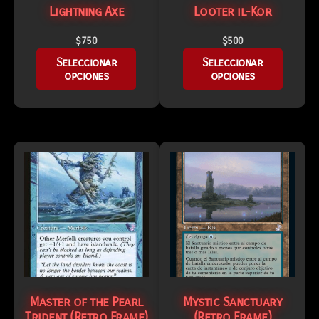
Lightning Axe
Looter il-Kor
$
750
$
500
Seleccionar
Seleccionar
opciones
opciones
Master of the Pearl
Mystic Sanctuary
Trident (Retro Frame)
(Retro Frame)