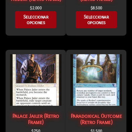
$
2.000
$
8.500
Seleccionar
Seleccionar
opciones
opciones
Palace Jailer (Retro
Paradoxical Outcome
Frame)
(Retro Frame)
$
750
$
1.500