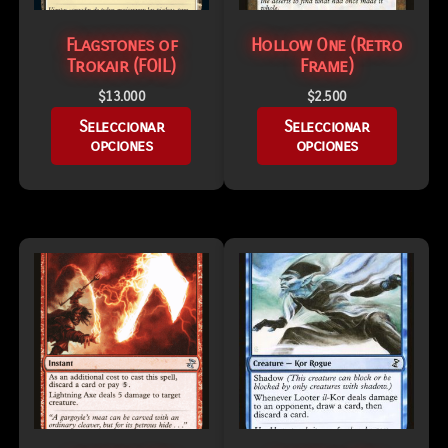
Flagstones of
Hollow One (Retro
Trokair (FOIL)
Frame)
$
13.000
$
2.500
Seleccionar
Seleccionar
opciones
opciones