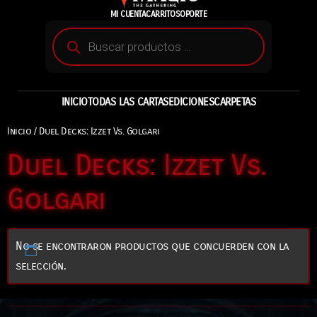
MI CUENTA
CARRITO
SOPORTE
INICIO
TODAS LAS CARTAS
EDICIONES
CARPETAS
Inicio
/ Duel Decks: Izzet Vs. Golgari
Duel Decks: Izzet Vs.
Golgari
No se encontraron productos que concuerden con la
selección.