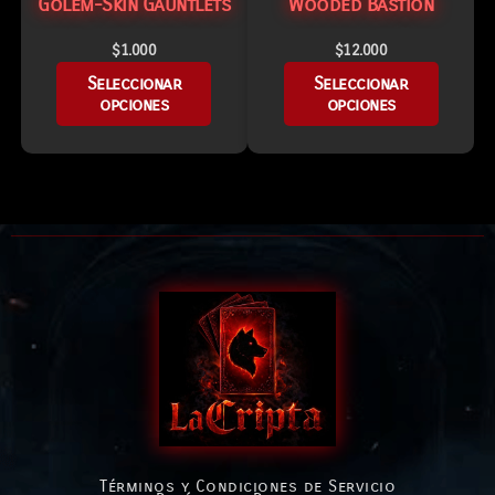
Golem-Skin Gauntlets
Wooded Bastion
$
1.000
$
12.000
Seleccionar
Seleccionar
opciones
opciones
Términos y Condiciones de Servicio