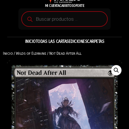
MI CUENTA
CARRITO
SOPORTE
INICIO
TODAS LAS CARTAS
EDICIONES
CARPETAS
Inicio
/
Wilds of Eldraine
/ Not Dead After All