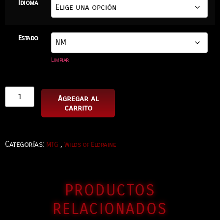
Idioma
Estado
Limpiar
Agregar al
carrito
Categorías:
,
MTG
Wilds of Eldraine
PRODUCTOS
RELACIONADOS