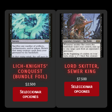
LICH-KNIGHTS’
LORD SKITTER,
CONQUEST
SEWER KING
(BUNDLE FOIL)
$
7.500
$
2.500
Seleccionar
opciones
Seleccionar
opciones