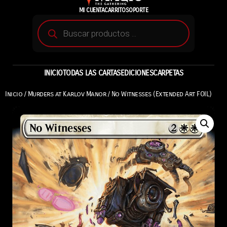
MI CUENTA
CARRITO
SOPORTE
INICIO
TODAS LAS CARTAS
EDICIONES
CARPETAS
Inicio
/
Murders at Karlov Manor
/ No Witnesses (Extended Art FOIL)