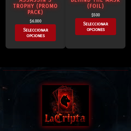
ASSASSIN’S
BEHIND THE MASK
TROPHY (PROMO
(FOIL)
PACK)
$
500
$
6.000
Seleccionar
opciones
Seleccionar
opciones