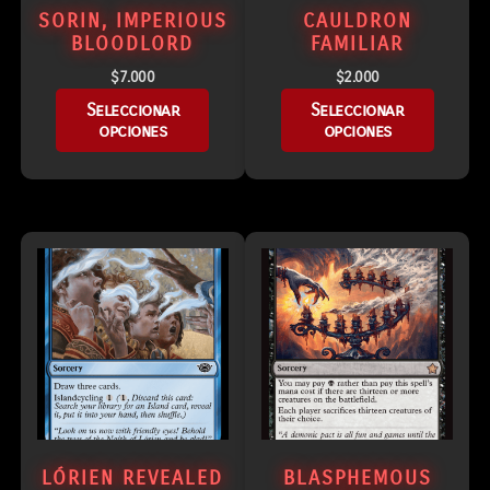
SORIN, IMPERIOUS
CAULDRON
BLOODLORD
FAMILIAR
$
7.000
$
2.000
Seleccionar
Seleccionar
opciones
opciones
LÓRIEN REVEALED
BLASPHEMOUS