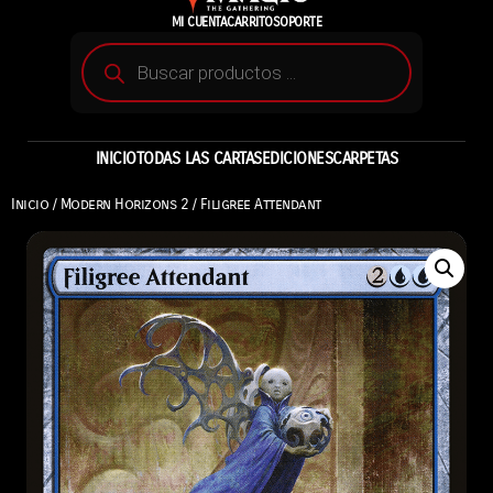
MI CUENTA
CARRITO
SOPORTE
INICIO
TODAS LAS CARTAS
EDICIONES
CARPETAS
Inicio
/
Modern Horizons 2
/ Filigree Attendant